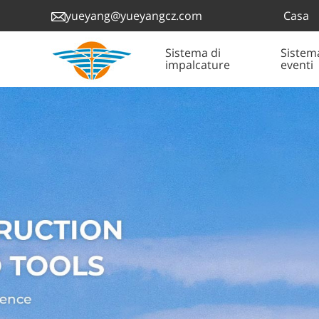
Casa
yueyang@yueyangcz.com
Sistema di
Sistem
impalcature
eventi