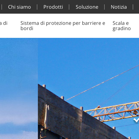
Chi siamo
Prodotti
Soluzione
Notizia
a di
Sistema di protezione per barriere e
Scala e
bordi
gradino