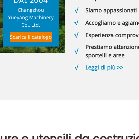
DAL 2004
Siamo appassionati 
Changzhou
Yueyang Machinery
Accogliamo e agiamo
Co., Ltd.
Esperienza comprov
Scarica il catalogo
Prestiamo attenzione a
sportelli e aree
Leggi di più >>