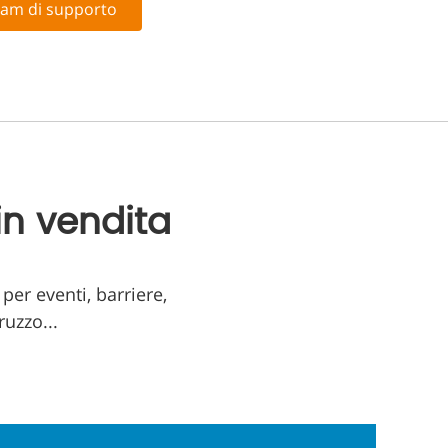
team di supporto
 in vendita
per eventi, barriere,
ruzzo...