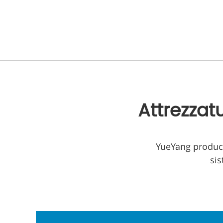
Attrezzatu
YueYang produce 
sis