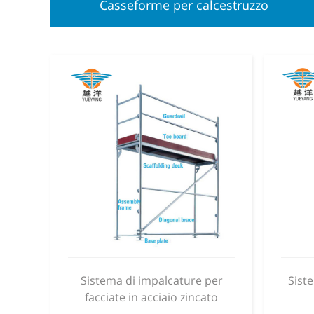
Casseforme per calcestruzzo
Sistema di impalcature per
Sist
facciate in acciaio zincato