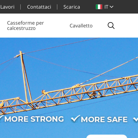
Lavori
Contattaci
Scarica
IT
Casseforme per
Cavalletto
calcestruzzo