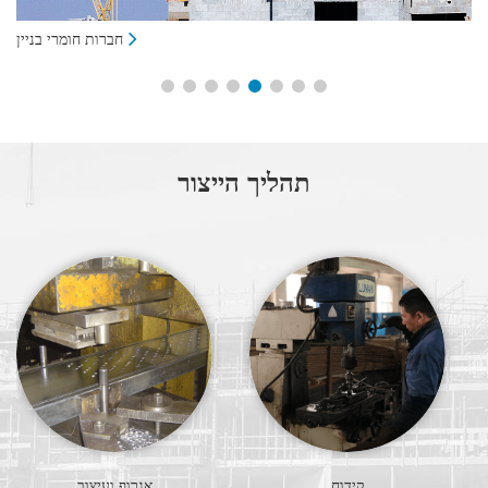
ות
חברות חומרי בניין
תהליך הייצור
קידוח
אגרוף ועיצוב