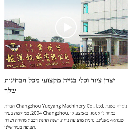
יצרן ציוד וכלי בנייה מקצועי מכל הבחינות
שלך
חברת Changzhou Yueyang Machinery Co., Ltd, נוסדה בשנת
2004, ממוקמת בעיר Changzhou, במחוז ג'יאנגסו, באמצע קו
שנגחאי-נאנג'ינג, נהנית מתנועה נוחה, ישנה תחנת רכבת מהירה ושדה
תעופה בעיר שלנו.