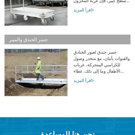
سطح كبير، فإن عربة المخزون
ذات السطحين المجلفنة هي
اقرأ المزيد
عربة المخزون المسطحة المثالية
للخدمة الشاقة، مثالية لاستخدام
الكرتون ونقل المعدات الثقيلة
والمخزون داخل المستودعات
وغرف التبريد والمناطق الخلفية
جسر الخندق والممر
لمتاجر البيع بالتجزئة.
جسر خندق لعبور الخنادق
والقنوات بأمان، مع منحدر وصول
للكراسي المتحركة، عربات
الأطفال وما إلى ذلك، غطاء
الأرضية من لوح مربعات من
اقرأ المزيد
الألومنيوم المضاد للانزلاق أو
قاعدة من ملف تعريف الألومنيوم
ومثبتة بإحكام على الهيكل
الداعم. يمكن طي كلا الدرابزين
لأسفل لتوفير المساحة- توفير
النقل والتخزين.
نحن هنا للمساعدة