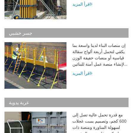
كبيرة. يمكن تحريك الطاولات
اقرأ المزيد
أفقياً ورأسياً دون الحاجة إلى
تفكيكها، مما يوفر حلاً فعالاً من
حيث التكلفة لأعمال البلاطة في
الموقع.
جسر خشبي
إن منصات البناء لدينا واسعة بما
يكفي لتحمل أربعة ألواح سقالة
قياسية أو منصات خفيفة الوزن
لإنشاء منصة عمل آمنة للبنائين
والجصّاصين والديكور. يصل
اقرأ المزيد
الحمل الآمن للعمل إلى 800
كجم. تتوفر منصات البناء لدينا
بأحجام مختلفة وقابلة للتعديل
في ارتفاعات مختلفة، وتصميم
قابل للطي لسهولة النقل
عربة يدوية
والتخزين.
مع قدرة تحمل عالية تصل إلى
600 كجم، وتصميم بست عجلات
لسهولة المناورة ومنصة ذات