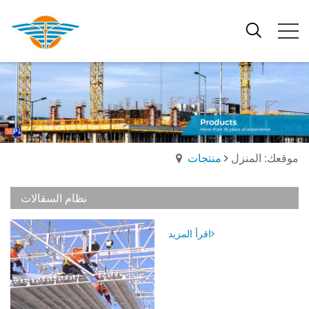
موقعك: المنزل
منتجات
نظام السقالات
اقرأ المزيد