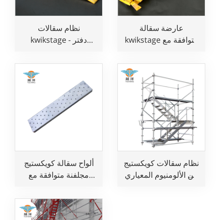
عارضة سقالة
نظام سقالات
kwikstage متوافقة مع
kwikstage - دفتر
معيار BS1139 لأعمال
الأستاذ الأفقي
البناء
نظام سقالات كويكستيج
ألواح سقالة كويكستيج
من الألومنيوم المعياري
مجلفنة متوافقة مع
لأعمال البناء
معيار BS1139 لأعمال
البناء