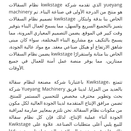
نظام السقالات kwikstage الذي تقدمه شركة yueyang
machinery هو منتج من الدرجة الأولى في صناعة البناء. تم
تصميم نظام السقالات kwikstage الخاص بنا بدقة وابتكار.
يتميز بالتجميع السريع والسهل، مما يسمح لعمال البناء بتوفير
وقت كبير في الموقع. يضمن التصميم المعياري المرونة، مما
يسمح بالتكيف مع مشاريع البناء المختلفة، سواء كان مبنى
شاهق الارتفاع أو هيكل صناعي معقد. مع مواد عالية الجودة،
يضمن نظام السقالات kwikstage الخاص بنا متانة واستقرارًا
ممتازين، مما يوفر منصة عمل آمنة للعمال في جميع
الأوقات.
باعتبارنا شركة مصنعة لنظام سقالة Kwikstage، تتمتع
شركة Yueyang Machinery بالعديد من المزايا. لدينا فريق
بحث وتطوير محترف مخصص للتحسين المستمر للمنتج.
تضمن مرافق الإنتاج المتقدمة لدينا الجودة العالية لكل مكون
من مكونات نظام السقالة. نحن نلتزم بمعايير صارمة لمراقبة
الجودة أثناء عملية الإنتاج، لذلك فإن كل نظام سقالة
Kwikstage للبيع يلبي أعلى متطلبات الصناعة. علاوة على
ذلك، فإن فريق خدمة العملاء ذو الخبرة لدينا مستعد دائمًا