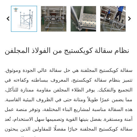
نظام سقالة كويكستيج من الفولاذ المجلفن
سقالة كويكستيج المجلفنة هي حل سقالة عالي الجودة وموثوق.
تتميز بنظام سقالة كويكستيج، المعروف ببساطته وكفاءته في
التجميع والتفكيك. يوفر الطلاء المجلفن مقاومة ممتازة للتآكل،
مما يضمن عمرًا طويلاً ومتانة حتى في الظروف البيئية القاسية.
هذه السقالة مناسبة لمشاريع البناء المختلفة، وتوفر منصة عمل
آمنة ومستقرة. بفضل بنيتها القوية وتصميمها سهل الاستخدام، تُعد
سقالة كويكستيج المجلفنة خيارًا مفضلًا للمقاولين الذين يبحثون