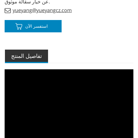
عن خيار سقالة موثوق.
yueyang@yueyangcz.com
استفسر الآن
تفاصيل المنتج