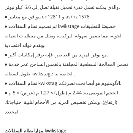
والذي يمكنه تحمل قدرة تحميل ثقيلة تصل إلى 6.6 كيلو نيوتن.
● يتوافق مع معايير en12811 و as/nz 1576.
● تم تصميم نظام السقالات kwikstage خصيصًا للتطبيقات
الجوية، مما يضمن سهولة التركيب، ويقلل من متطلبات العمالة
ويقدم فوائد اقتصادية.
● مع توفر المزيد من العناصر، فإنه يوفر إمكانيات أكبر.
● تضمن المعالجة السطحية المجلفنة بالغمس الساخن عمر خدمة
طويل لسقالة kwikstage الخاصة بنا.
● نظام السقالات kwikstag الألومنيوم هو أيضا تحت تصرفكم.
● الحجم الموصى به: 2.44 م (طول) × 1.27 م (عرض) × 5 م
(ارتفاع)، ويمكن تخصيص المزيد من الأحجام لتلبية احتياجاتك
المحددة.
مزايا نظام السقالات kwikstage: