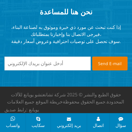
نحن هنا للمساعدة
إذا كنت تبحث عن مورد ذي خبرة وموثوق به لصناعة البناء،
فيرجى الاتصال بنا وإخبارنا بمتطلباتك،
سوف تحصل على توصيات احترافية وعروض أسعار دقيقة.
حقوق الطبع والنشر © 2025 شركة تشانغتشو يويانغ للآلات
المحدودة.
جميع الحقوق محفوظة
خريطة الموقع
جميع العلامات
يويانغ
رابط صديق:
سؤال
اتصال
بريد إلكتروني
سكايب
واتساب