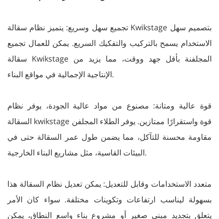
تجميع سهل وسريع: يتميز نظام سقالة Kwikstage بتصميم سهل
الاستخدام يسمح بالتركيب والتفكيك السريع. يمكن للعمال تجميع
سقالة Kwikstage المجلفنة بأقل جهد ووقت، مما يزيد من
الإنتاجية الإجمالية في مواقع البناء.
قوة عالية ومتانة: مصنوع من مواد عالية الجودة، يوفر نظام
السقالة kwikstage قوة واستقرارًا ممتازين. يوفر الطلاء المجلفن
مقاومة محسنة للتآكل، مما يضمن طول عمر السقالة حتى في
البيئات القاسية، مثل مشاريع البناء الخارجية.
متعدد الاستخدامات وقابل للتعديل: يمكن تعديل نظام السقالة هذا
بسهولة ليناسب ارتفاعات وتكوينات مختلفة. سواء كان الأمر
يتعلق بتجديد مبنى صغير أو مشروع بناء واسع النطاق، يمكن