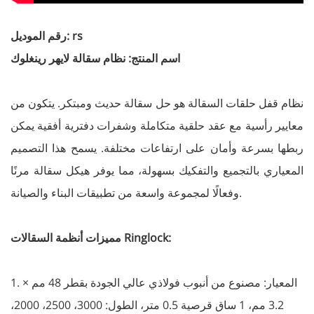
رقم الموديل: rs
اسم المنتج: نظام سقالة لايهر رينغلوك
نظام قفل حلقات السقالة هو حل سقالة حديث ومبتكر. يتكون من
معايير رأسية مع عقد حلقية متكاملة وشفرات دفترية أفقية يمكن
ربطها بسرعة وأمان على ارتفاعات مختلفة. يسمح هذا التصميم
المعياري بالتجميع والتفكيك بسهولة، مما يوفر هيكل سقالة مرنًا
وفعالًا لمجموعة واسعة من تطبيقات البناء والصيانة.
مميزات أنظمة السقالات Ringlock:
1. المعيار: مصنوع من أنبوب فولاذي عالي الجودة بقطر 48 مم ×
3.2 مم، 1 ساق قرصية 0.5 متر، الطول: 3000، 2500، 2000،