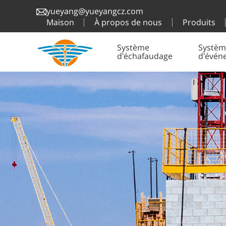
yueyang@yueyangcz.com
Maison
À propos de nous
Produits
Système
Systèm
d'échafaudage
d'évén