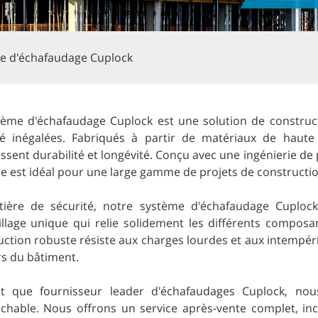
e d'échafaudage Cuplock
tème d'échafaudage Cuplock est une solution de construct
té inégalées. Fabriqués à partir de matériaux de haut
ssent durabilité et longévité. Conçu avec une ingénierie de p
e est idéal pour une large gamme de projets de constructio
ière de sécurité, notre système d'échafaudage Cuplock
illage unique qui relie solidement les différents composan
uction robuste résiste aux charges lourdes et aux intempéri
rs du bâtiment.
t que fournisseur leader d'échafaudages Cuplock, nou
ochable. Nous offrons un service après-vente complet, inclu