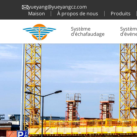
yueyang@yueyangcz.com
Maison
À propos de nous
Produits
Système
Systèm
d'échafaudage
d'évén