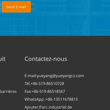
it
Contactez-nous
E-mail:
yueyang@yueyangcz.com
Tél.
+86-519-86510728
barrières
Fax:
+86-519-86518567
WhatsApp :
+86-13511678815
Ajouter:
Parc industriel de