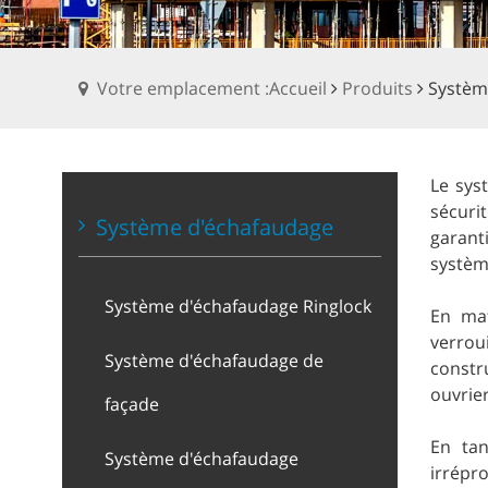
Votre emplacement :Accueil
Produits
Systèm
Le sys
sécuri
Système d'échafaudage
garanti
systèm
Système d'échafaudage Ringlock
En mat
verrou
Système d'échafaudage de
constr
ouvrie
façade
En tan
Système d'échafaudage
irrépr