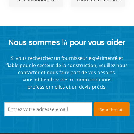
cadre en H Marson
en acier pour
pour constructeur
constructeur
Nous sommes là pour vous aider
Si vous recherchez un fournisseur expérimenté et
fiable pour le secteur de la construction, veuillez nous
contacter et nous faire part de vos besoins.
vous obtiendrez des recommandations
professionnelles et un devis précis.