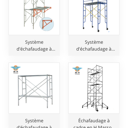
Système
Système
d'échafaudage à
d'échafaudage à
cadre en H pour
cadre en acier pour
constructeur
passage traversant
pour constructeur
Système
Échafaudage à
d'échafaudage à
cadre en H Marson