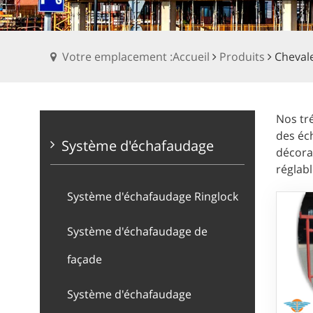
Votre emplacement :Accueil
Produits
Cheval
Nos tr
des éch
Système d'échafaudage
décorat
réglabl
Système d'échafaudage Ringlock
Système d'échafaudage de
façade
Système d'échafaudage