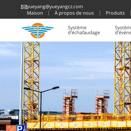
yueyang@yueyangcz.com
Maison
À propos de nous
Produits
Système
Systèm
d'échafaudage
d'évén