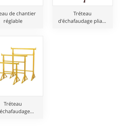
eau de chantier
Tréteau
réglable
d'échafaudage pliant
en acier robuste pour
la construction
Tréteau
'échafaudage
ble en acier avec
ds d'assemblage
r constructeur