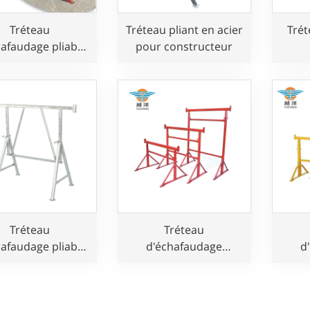
Tréteau
Tréteau pliant en acier
Trét
hafaudage pliable
pour constructeur
 réglable pour
arges lourdes
Tréteau
Tréteau
hafaudage pliable
d'échafaudage
d
 réglable pour
réglable en acier avec
régla
e intensif, pour
pieds amovibles pour
pie
s constructeurs
constructeur
pou