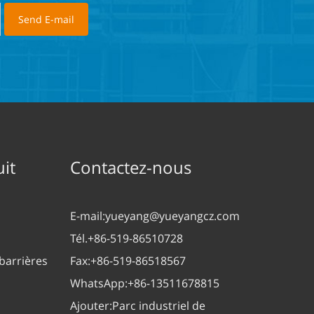
it
Contactez-nous
E-mail:
yueyang@yueyangcz.com
Tél.
+86-519-86510728
barrières
Fax:
+86-519-86518567
WhatsApp:
+86-13511678815
Ajouter:
Parc industriel de