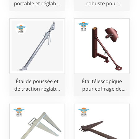
portable et réglable
robuste pour
pour support de
support de coffrage
coffrage
Étai de poussée et
Étai télescopique
de traction réglable
pour coffrage de
pour charges
mur
lourdes, pour
support de coffrage
mural