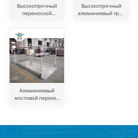
Высокопрочный
Высокопрочный
переносной
алюминиевый трап
алюминиевый
с пандусом и
разборный трап с
поручнем
пандусом и
поручнем
Алюминиевый
мостовой переход
для траншей на
строительной
площадке