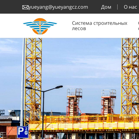
Дом
О нас
yueyang@yueyangcz.com
Система строительных
лесов