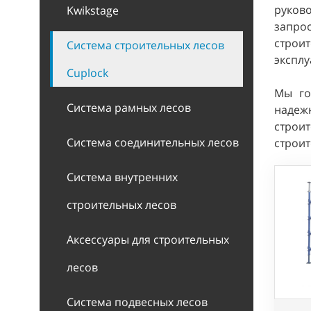
руков
Kwikstage
запро
строи
Система строительных лесов
эксплу
Cuplock
Мы го
Система рамных лесов
надеж
строи
Система соединительных лесов
строит
Система внутренних
строительных лесов
Аксессуары для строительных
лесов
Система подвесных лесов