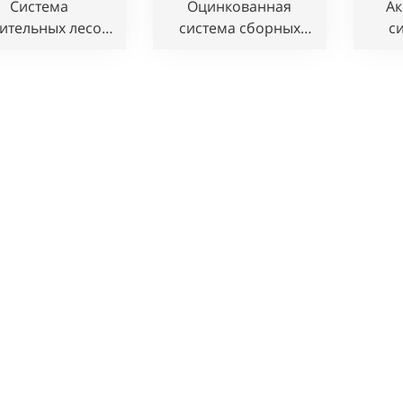
Система
Оцинкованная
Ак
ительных лесов
система сборных
с
Cuplock
лесов Cuplock для
опалубки бетонных
соо
плит
с