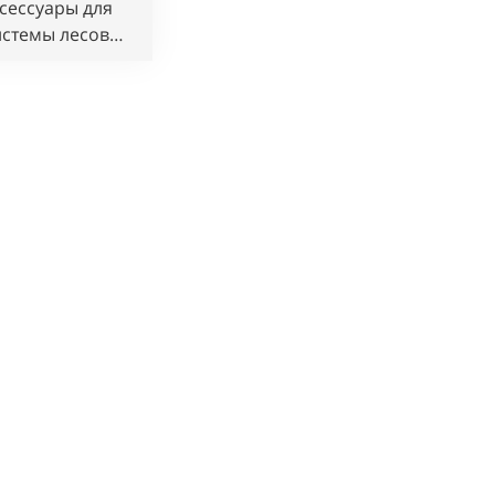
сессуары для
истемы лесов
Cuplock,
тветствующие
тандарту BS