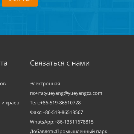
та
Связаться с нами
сов
Электронная
почта:
yueyang@yueyangcz.com
 и краев
Тел.:
+86-519-86510728
Факс:
+86-519-86518567
WhatsApp:
+86-13511678815
Добавлять:
Промышленный парк