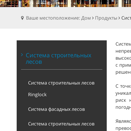
Ваше местоположение: Дом
Продукты
Сис
Систе
непре
Система строительных
высоко
лесов
с прим
решени
Система строительных лесов
С точк
уника
Ringlock
риск 
погодн
Система фасадных лесов
Являя
Система строительных лесов
прево