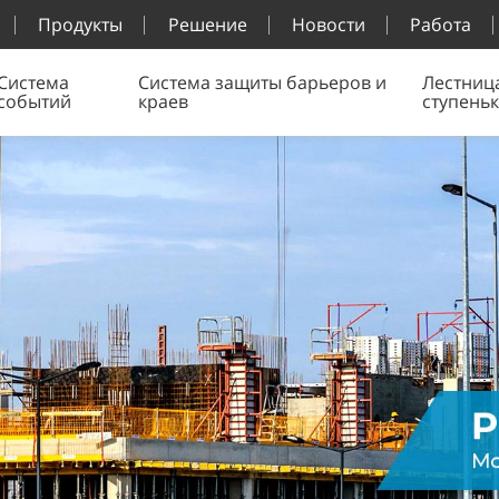
Продукты
Решение
Новости
Работа
Система
Система защиты барьеров и
Лестниц
событий
краев
ступень