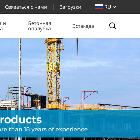
Связаться с нами
Загрузки
RU
а и
Бетонная
Эстакада
ка
опалубка