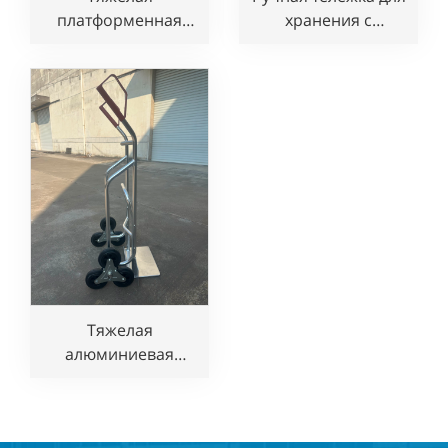
платформенная
хранения с
трубчатая ручная
платформой и
тележка с 6
шестью колесами
колесами по
по
конкурентоспособной
конкурентоспособной
цене
цене
Тяжелая
алюминиевая
ручная тележка для
подъема по
лестнице