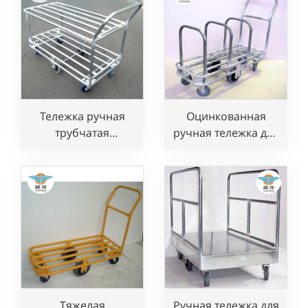
коммерческих
объектах и складах
объектах и складах
Тележка ручная
Оцинкованная
трубчатая
ручная тележка для
платформенная с 6
хранения картона
колесами
Тяжелая
Ручная тележка для