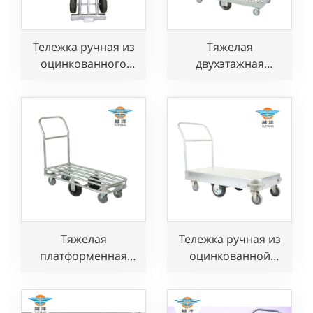
Тележка ручная из
Тяжелая
оцинкованного
двухэтажная
металла с 2
ручная тележка с
колесами для
платформой и 6
транспортировки
колесами для
грузов в
коммерческих
строительстве
объектов и складов
Тяжелая
Тележка ручная из
платформенная
оцинкованной
ручная тележка с 6
стали для
колесами для
использования на
использования на
коммерческих