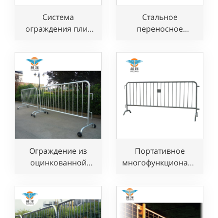
Система
Стальное
ограждения плит
переносное
для защиты кромок
раздвижное
с зажимом для
ограждение для
предохранительных
контроля толпы и
поручней
обеспечения
безопасности
дорожного
движения
Ограждение из
Портативное
оцинкованной
многофункциональное
стали для контроля
барьерное
движения
ограждение для
транспорта на
контроля толпы
мероприятии