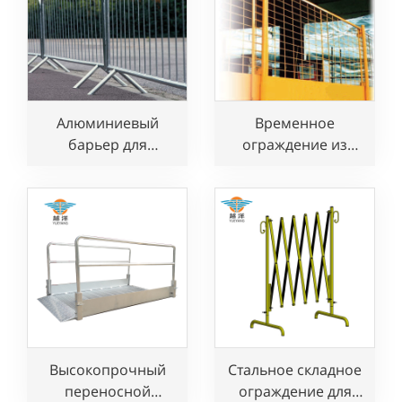
Алюминиевый
Временное
барьер для
ограждение из
контроля толпы на
оцинкованной
продажу
стали для защиты
кромок
Высокопрочный
Стальное складное
переносной
ограждение для