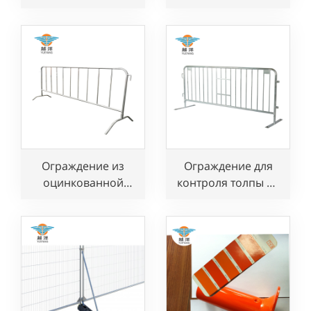
алюминиевый
безопасности
разборный трап с
дорожного
пандусом и
движения
поручнем
Ограждение из
Ограждение для
оцинкованной
контроля толпы на
стали для
концерте из
мероприятий
оцинкованной
стали