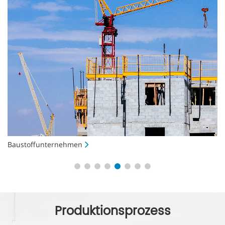
Baustoffunternehmen
S
Produktionsprozess