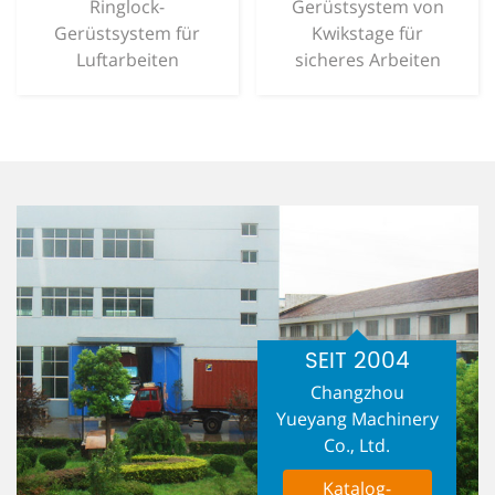
Ringlock-
Gerüstsystem von
Gerüstsystem für
Kwikstage für
Luftarbeiten
sicheres Arbeiten
SEIT 2004
Changzhou
Yueyang Machinery
Co., Ltd.
Katalog-