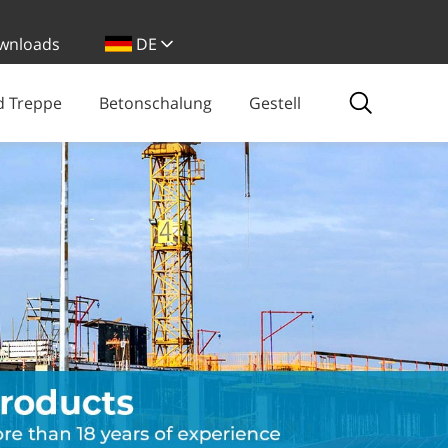
wnloads
DE
d Treppe
Betonschalung
Gestell