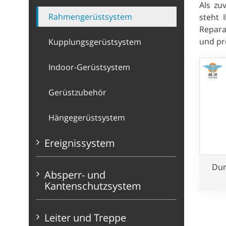
Als zu
Rahmengerüstsystem
steht 
Repara
und pro
Kupplungsgerüstsystem
Indoor-Gerüstsystem
Gerüstzubehör
Hängegerüstsystem
Ereignissystem
Dur
Absperr- und
Kantenschutzsystem
Ge
Leiter und Treppe