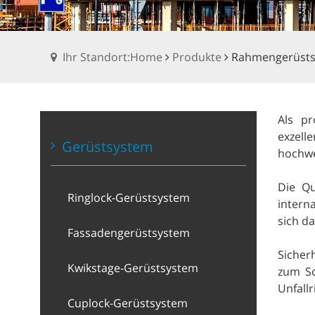
Ihr Standort:Home
Produkte
Rahmengerüst
Als pr
exzell
Gerüstsystem
hochwe
Die Qu
Ringlock-Gerüstsystem
intern
sich d
Fassadengerüstsystem
Sicher
Kwikstage-Gerüstsystem
zum Sc
Unfallr
Cuplock-Gerüstsystem