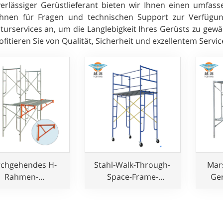
verlässiger Gerüstlieferant bieten wir Ihnen einen umfas
Ihnen für Fragen und technischen Support zur Verfügu
turservices an, um die Langlebigkeit Ihres Gerüsts zu gewäh
fitieren Sie von Qualität, Sicherheit und exzellentem Servic
chgehendes H-
Stahl-Walk-Through-
Mar
Rahmen-
Space-Frame-
Ge
rüstsystem für
Gerüstsystem für
Bauherren
Bauherren