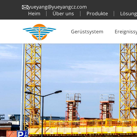
yueyang@yueyangcz.com
Heim
Über uns
Produkte
Lösun
Gerüstsystem
Ereignis