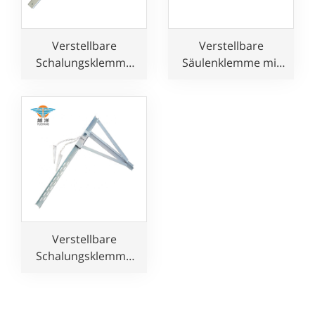
Verstellbare
Verstellbare
Schalungsklemme
Säulenklemme mit
mit Keil für
Keil für
Betonsäule
Betonschalung
Verstellbare
Schalungsklemme
mit Keil für
Betonsäulenträger