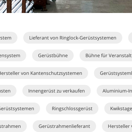
ystem
Lieferant von Ringlock-Gerüstsystemen
ensystem
Gerüstbühne
Bühne für Veranstal
ersteller von Kantenschutzsystemen
Gerüstsysteml
üsten
Innengerüst zu verkaufen
Aluminium-In
 Gerüstsystemen
Ringschlossgerüst
Kwikstag
strahmen
Gerüstrahmenlieferant
Herstelle