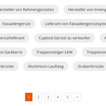
ersteller von Rahmengerüsten
Hersteller von Innen
Fassadengerüst
Lieferant von Fassadengerüstsys
erüstlieferant
Cuplock-Gerüst zu verkaufen
st-Sackkarre
Treppensteiger-LKW
Treppenst
nbrücke
Aluminium-Laufsteg
Grabenbrücke
1
2
3
4
5
>