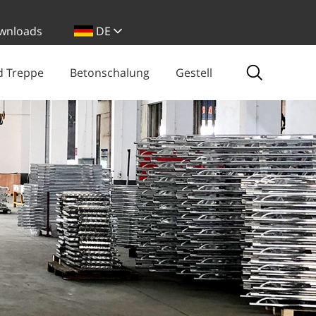
wnloads
DE
d Treppe
Betonschalung
Gestell