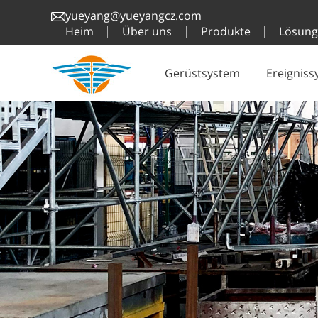
yueyang@yueyangcz.com
Heim
Über uns
Produkte
Lösun
Gerüstsystem
Ereignis