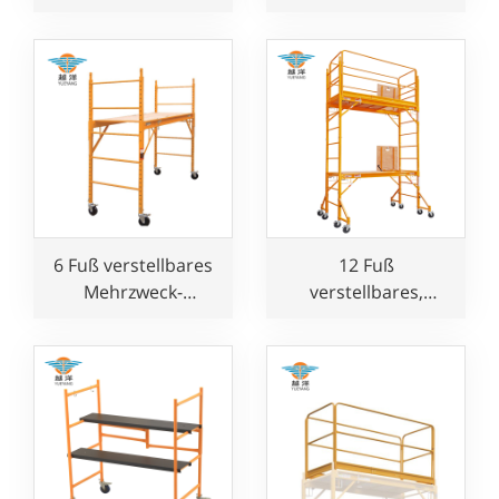
Baker-Rollgerüst
Multifunktionale
Baker Rolling Gerüst
Builder Verwenden
6 Fuß verstellbares
12 Fuß
Mehrzweck-
verstellbares,
Rollgerüst für
bewegliches
Bäcker für den
Mehrzweck-Bäcker-
Einsatz im
Rollgerüst zu
Baugewerbe
verkaufen