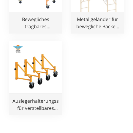
Bewegliches
Metallgeländer für
tragbares
bewegliche Bäcker-
Klappgerüst für den
Rollgerüste
Baugebrauch
Auslegerhalterungsstabilisator
für verstellbares
Baker-Rollgerüst