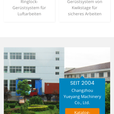
Ringlock-
Gerüstsystem von
Gerüstsystem für
Kwikstage für
Luftarbeiten
sicheres Arbeiten
SEIT 2004
Changzhou
Yueyang Machinery
Co., Ltd.
Katalog-