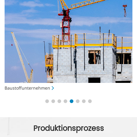
Baustoffunternehmen
S
Produktionsprozess