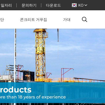
일자리
문의하기
다운로드
KO
계단
콘크리트 거푸집
가대