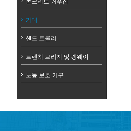
콘크리트 거푸집
가대
핸드 트롤리
트렌치 브리지 및 갱웨이
노동 보호 기구