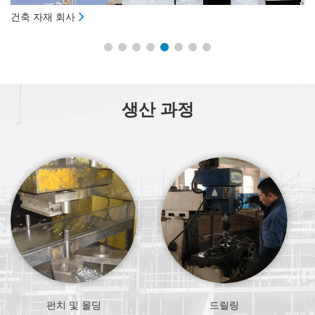
건축 자재 회사
거
생산 과정
펀치 및 몰딩
드릴링