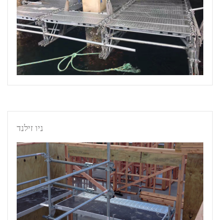
ניו זילנד