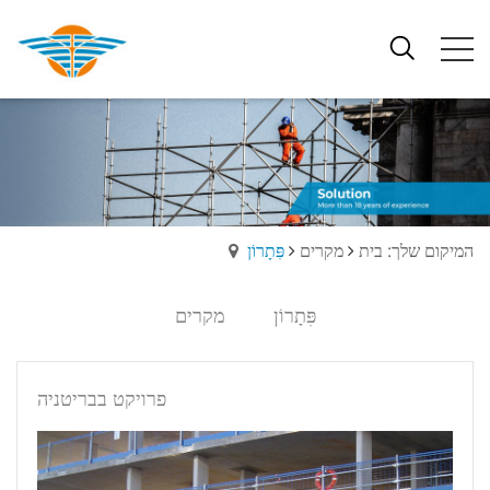
המיקום שלך: בית
מקרים
פִּתָרוֹן
פִּתָרוֹן
מקרים
פרויקט בבריטניה