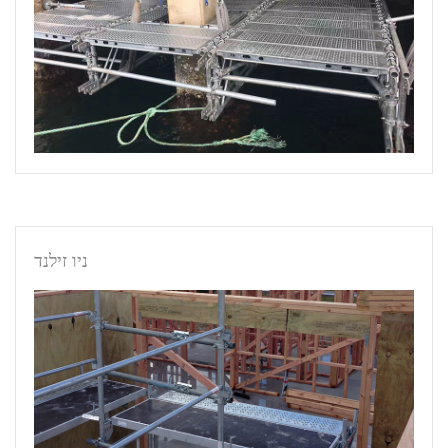
ניו זילנד