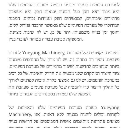
למערכת פיגומים תפקיד מכריע בבנייה. מערכת הפיגומים שלנו
היא מוצר יוצא דופן בעל תכונות יוצאות דופן. היא מעוצבת
מחומרים איכותיים, המבטיחים חוזק ועמידות גבוהים. המבנה
המודולרי של מערכת הפיגומים שלנו מאפשר הרכבה ופירוק קלים,
וחוסך זמן בנייה משמעותי. יתר על כן, יש לה יציבות מצוינת,
המספקת סביבת עבודה בטוחה לעובדי בניין.
לחברת Yueyang Machinery, כיצרנית מקצועית של מערכות
פיגומים, ניסיון רב בתחום זה. יש לנו צוות של מהנדסים מיומנים
ביותר המחויבים לחדשנות ושיפור מתמידים של מערכת הפיגומים.
ציוד הייצור המתקדם שלנו מבטיח את הדיוק והאיכות של כל רכיב
במערכת הפיגומים. יש לנו גם אמצעי בקרת איכות קפדניים לאורך
כל תהליך הייצור כדי להבטיח שכל מערכת פיגומים שעוזבת את
המפעל שלנו עומדת בסטנדרטים הגבוהים ביותר.
בעזרת מערכת הפיגומים שלנו והאמינות של Yueyang
Machinery, לקוחות יכולים ליהנות מבנייה ללא דאגות. אנו
מציעים פתרונות מותאמים אישית המבוססים על דרישות בנייה
שונות. שירות לאחר המכירה שלנו הוא גם הוא מהשורה