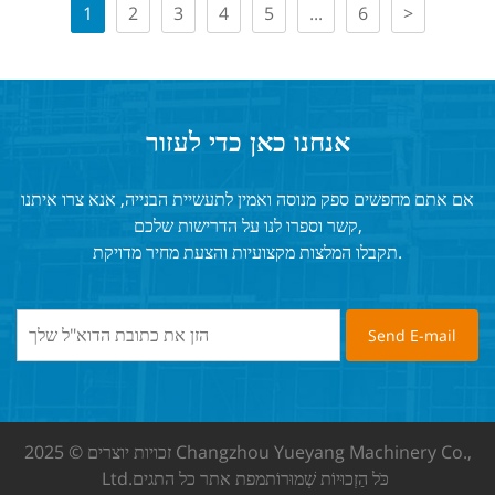
1
2
3
4
5
...
6
>
אנחנו כאן כדי לעזור
אם אתם מחפשים ספק מנוסה ואמין לתעשיית הבנייה, אנא צרו איתנו
קשר וספרו לנו על הדרישות שלכם,
תקבלו המלצות מקצועיות והצעת מחיר מדויקת.
זכויות יוצרים © 2025 Changzhou Yueyang Machinery Co.,
כֹּל הַזְכוּיוֹת שְׁמוּרוֹת
מפת אתר
כל התגים
Ltd.