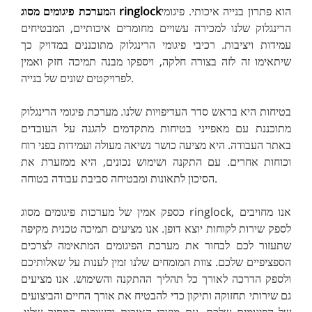
הוא פתרון בנייה איכותי. פיגומי
מערכת פיגומים מסוג ringlock
ה
הרינגלוק שלנו למכירה עשויים מחומרים איכותיים, המבטיחים
עמידות ויציבות. רכיבי פיגומי הרינגלוק מתוכננים במדויק כך
שיתאימו זה לזה בצורה חלקה, ויספקו מבנה תמיכה חזק ואמין
לפרויקטים שונים של בנייה.
בטיחות היא בראש סדר העדיפויות שלנו. מערכת פיגומי הרינגלוק
מתוכננת עם מאפייני בטיחות מתקדמים להגנה על העובדים
באתר העבודה. היא מציעה כושר נשיאה מעולה ועמידות בפני רוח
וכוחות אחרים. עם התקנה ושימוש נכונים, היא ממזערת את
הסיכון לתאונות ומבטיחה סביבת עבודה בטוחה.
כספק אמין של מערכות פיגומים מסוג ringlock, אנו מחויבים
לספק שירות לקוחות יוצא דופן. אנו מציעים תמיכה טכנית מקיפה
שתעזור לכם לבחור את מערכת הפיגומים המתאימה לצרכים
הספציפיים שלכם. צוות המומחים שלנו זמין לענות על שאלותיכם
ולספק הדרכה לאורך כל תהליך ההתקנה והשימוש. אנו מציעים
גם שירותי תחזוקה ותיקון כדי להבטיח את אורך החיים והביצועים
של הפיגומים שלכם. עם מוצרי האיכות והשירות המסור שלנו,