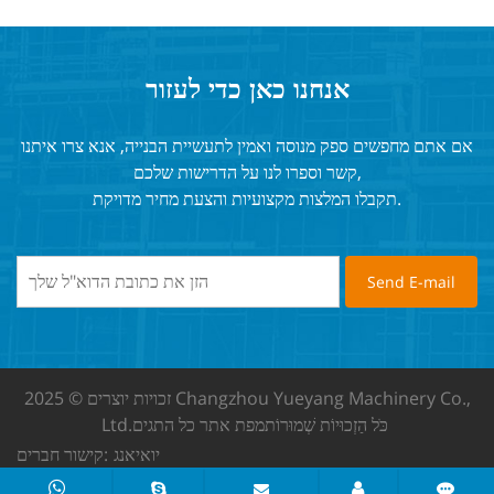
אנחנו כאן כדי לעזור
אם אתם מחפשים ספק מנוסה ואמין לתעשיית הבנייה, אנא צרו איתנו
קשר וספרו לנו על הדרישות שלכם,
תקבלו המלצות מקצועיות והצעת מחיר מדויקת.
זכויות יוצרים © 2025 Changzhou Yueyang Machinery Co.,
כֹּל הַזְכוּיוֹת שְׁמוּרוֹת
מפת אתר
כל התגים
Ltd.
יואיאנג
קישור חברים: