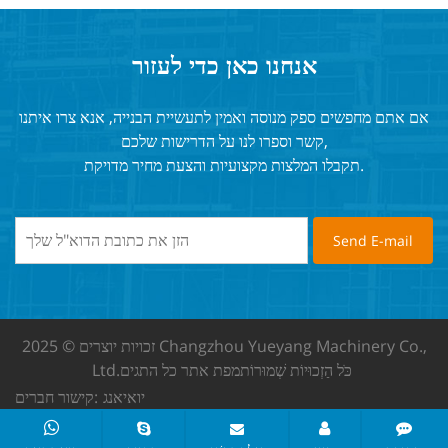
אנחנו כאן כדי לעזור
אם אתם מחפשים ספק מנוסה ואמין לתעשיית הבנייה, אנא צרו איתנו
קשר וספרו לנו על הדרישות שלכם,
תקבלו המלצות מקצועיות והצעת מחיר מדויקת.
זכויות יוצרים © 2025 Changzhou Yueyang Machinery Co.,
כֹּל הַזְכוּיוֹת שְׁמוּרוֹת
מפת אתר
כל התגים
Ltd.
יואיאנג
קישור חברים: