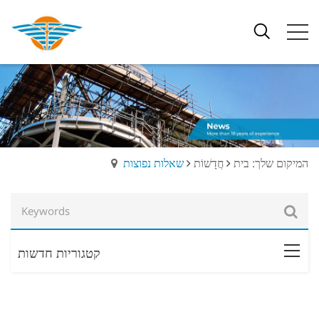
המיקום שלך: בית
חֲדָשׁוֹת
שאלות נפוצות
קטגוריות חדשות