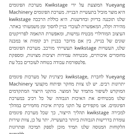
מערכת הפיגומים Kwikstage המוצעת על ידי Yueyang
Machinery היא מוצר מוביל בתעשיית הבנייה. מערכת הפיגומים
kwikstage שלנו תוכננה בדיוק ובחדשנות. היא כוללת הרכבה
מהירה וקלה, המאפשרת לעובדי בניין לחסוך זמן משמעותי באתר.
העיצוב המודולרי מבטיח גמישות, ומאפשרת התאמה לפרויקטים
שונים של בנייה, בין אם מדובר בבניין רב קומות או במבנה
תעשייתי מורכב. מערכת הפיגומים kwikstage שלנו, העשויות
מחומרים איכותיים, מבטיחה עמידות ויציבות מצוינות, ומספקת
פלטפורמת עבודה בטוחה לעובדים בכל עת.
כיצרנית של מערכות פיגומים kwikstage, לחברת Yueyang
Machinery יתרונות רבים. יש לנו צוות מחקר ופיתוח מקצועי
המוקדש לשיפור מתמיד של המוצר. מתקני הייצור המתקדמים
שלנו מבטיחים את האיכות הגבוהה של כל רכיב במערכת
הפיגומים. אנו מקפידים על תקני בקרת איכות מחמירים במהלך
תהליך הייצור, כך שכל מערכת פיגומים kwikstage למכירה
עומדת בדרישות הגבוהות ביותר בתעשייה. יתר על כן, צוות שירות
הלקוחות המנוסה שלנו תמיד מוכן לספק תמיכה ופתרונות
ללקוחות.