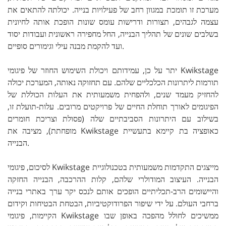
מערכת זו תומכת במגוון רחב של פעילויות בנייה. יכולתה להתאים את
עצמה לגבהים, תצורות ודרישות עומס שונות הופכת אותה לחיונית
בשלבים שונים של תהליך הבנייה, החל מחפירה ראשונית ועבודות יסוד
ועד להקמת מבנה עילי וגימורים סופיים.
יתר על כן, עמידותם ויכולת השימוש החוזר של פיגומי Kwikstage
תורמות ליתרונות הכלכליים שלהם. עם תחזוקה נאותה, המערכת יכולה
להחזיק מעמד שנים, ולהפחית משמעותית את העלות הכוללת של
הפיגומים לאורך תוחלת החיים של פרויקטים מרובים. עלות-תועלת זו,
בשילוב עם היתרונות הסביבתיים שלה (פסולת וצריכת חומרים
מופחתת), מציבה את Kwikstage כאופציה בת קיימא בתעשיית
הבנייה.
לסיכום, פיגומי Kwikstage מייצגים התקדמות משמעותית בטכנולוגיית
הבנייה. העיצוב המודולרי שלהם, קלות ההרכבה, הבנייה החזקה
והיישומים הרב-תכליתיים הופכים אותם לנכס יקר ערך באתרי בנייה
ברחבי העולם. על ידי שיפור הפרודוקטיביות, הבטחת הבטיחות וקידום
הקיימות, פיגומי Kwikstage ממשיכים לחולל מהפכה באופן שבו