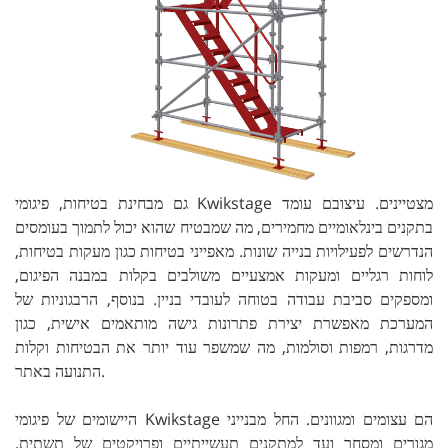
גם מבחינת בטיחות, פיגומי Kwikstage מצטיינים. עיצובם עומד
בתקנים בינלאומיים מחמירים, מה שמבטיח שהוא יכול לתמוך בעומסים
הנדרשים לפעילויות בנייה שונות. מאפייני בטיחות כגון מעקות בטיחות,
לוחות רגליים ומעקות אמצעיים משולבים בקלות במבנה הפיגום,
ומספקים סביבת עבודה בטוחה לעובדי בניין. בנוסף, הרבגוניות של
המערכת מאפשרת יצירת פתרונות גישה מותאמים אישית, כגון
מדרגות, רמפות וסולמות, מה שמשפר עוד יותר את הבטיחות וקלות
התנועה באתר.
היישומים של פיגומי Kwikstage הם עצומים ומגוונים. החל מבנייני
מגורים ומסחר ועד למתקנים תעשייתיים ופרויקטים של תשתית,