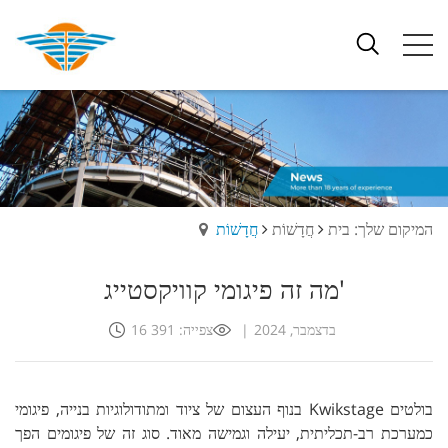
המיקום שלך: בית
חֲדָשׁוֹת
חֲדָשׁוֹת
מה זה פיגומי קוויקסטייג'
16 בדצמבר, 2024
|
צפייה: 391
בנוף העצום של ציוד ומתודולוגיות בנייה, פיגומי Kwikstage בולטים
כמערכת רב-תכליתית, יעילה וגמישה מאוד. סוג זה של פיגומים הפך