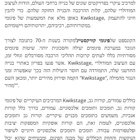
למרכיב עיקרי בפרויקטים שונים של בנייה ברחבי העולם, הודות לעיצוב
המודולרי שלהם, קלות ההרכבה והבנייה החזקה שלהם. כדי להבין
באופן מלא את המשמעות של פיגומי Kwikstage, חיוני להתעמק
במקורותיהם, רכיביהם, יתרונותיהם ויישומיהם.
הקונספט של
פיגומי קוויקסטייג'
מקורה בשנות ה-70 כתגובה לצורך
הגובר במערכת פיגומים יעילה וחסכונית יותר. שיטות פיגומים
מסורתיות כללו לעתים קרובות תהליכי הרכבה מסורבלים וגוזלי זמן,
אשר פגעו בפריון באתרי בנייה. Kwikstage, עם העיצוב המודולרי
החדשני שלה, התמודדה עם חוסר היעילות הזה בכך שאפשרה זמני
הקמה ופירוק מהירים יותר, ומכאן השם "Kwikstage", הנגזר מהמילה
"מהיר".
המרכיבים העיקריים של פיגומי Kwikstage כוללים עמודים, קורות גב,
קורות גב, תומכים ותומכים אלכסוניים. עמודים, בדרך כלל קורות
אנכיות, משמשים כתומכים מבניים עיקריים. קורות גב ותומכים
אלכסוניים, לעומת זאת, הם קורות אופקיות המספקות יציבות
ופלטפורמות עבודה. תומכים ותומכים אלכסוניים חיוניים לשיפור
הנוקשות והחוזק הכוללים של מבנה הפיגום, ומבטיחים שהוא יכול