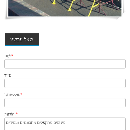
שאל עכשיו
*
שֵׁם:
נייד:
*
אֶלֶקטרוֹנִי:
*
הוֹדָעָה: