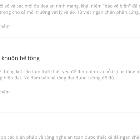
ổi số và các mối đe dọa an ninh mạng, khái niệm "bảo vệ biên" đã 
rọng cho cả môi trường vật lý và ảo. Từ việc ngăn chặn phần cứng.
thêm
n khuôn bê tông
 thống kết cấu tạm thời thiết yếu để định hình và hỗ trợ bê tông m
g hiện đại. Nó đảm bảo bê tông đạt được cường độ đủ...
thêm
hợp các biện pháp và công nghệ an toàn được thiết kế để ngăn chặn