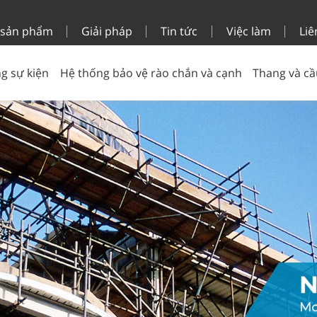
 sản phẩm
Giải pháp
Tin tức
Việc làm
Liê
g sự kiện
Hệ thống bảo vệ rào chắn và cạnh
Thang và cầ