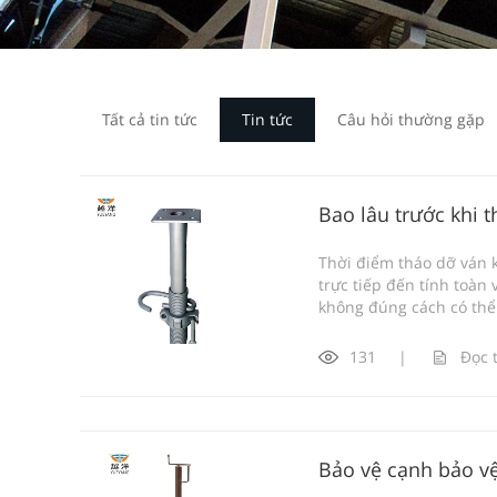
Tất cả tin tức
Tin tức
Câu hỏi thường gặp
Bao lâu trước khi 
Thời điểm tháo dỡ ván 
trực tiếp đến tính toàn
không đúng cách có thể.
131
|
Đọc 
Bảo vệ cạnh bảo vệ