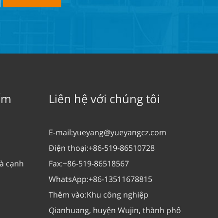
ẩm
Liên hệ với chúng tôi
E-mail:
yueyang@yueyangcz.com
Điện thoại:
+86-519-86510728
và cạnh
Fax:
+86-519-86518567
WhatsApp:
+86-13511678815
Thêm vào:
Khu công nghiệp
Qianhuang, huyện Wujin, thành phố