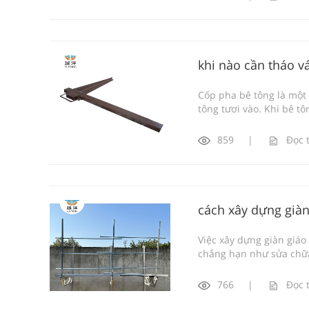
khi nào cần tháo v
Cốp pha bê tông là một 
tông tươi vào. Khi bê tô
859
|
Đọc 
cách xây dựng giàn
Việc xây dựng giàn giáo
chẳng hạn như sửa chữa 
766
|
Đọc 