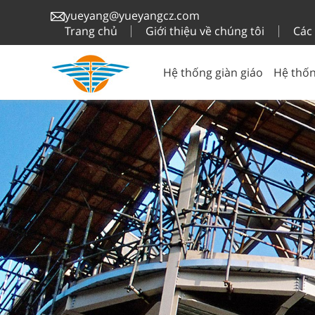
yueyang@yueyangcz.com
Trang chủ
Giới thiệu về chúng tôi
Các
Hệ thống giàn giáo
Hệ thốn