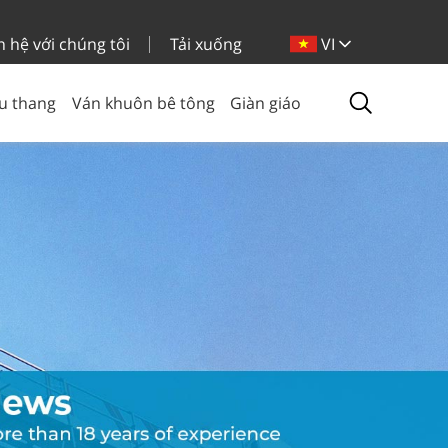
n hệ với chúng tôi
Tải xuống
VI
u thang
Ván khuôn bê tông
Giàn giáo