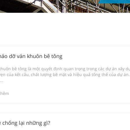
tháo dỡ ván khuôn bê tông
khuôn bê tông là một quyết định quan trọng trong các dự án xây 
 vẹn của kết cấu, chất lượng bề mặt và hiệu quả tổng thể của dự án.
..
thêm
 chống lại những gì?