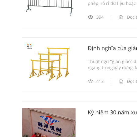
phép, rò rỉ dữ liệu hoặc
394
|
Đọc 
Định nghĩa của giàn
Thuật ngữ "giàn giáo" d
ngang trong xây dựng, k
413
|
Đọc 
Kỷ niệm 30 năm xu