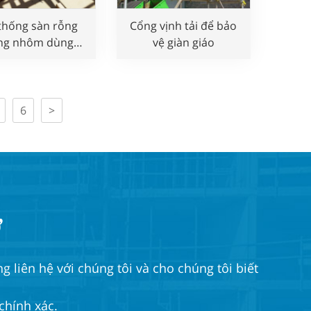
thống sàn rỗng
Cổng vịnh tải để bảo
ng nhôm dùng
vệ giàn giáo
rong xây dựng
6
>
ỡ
 liên hệ với chúng tôi và cho chúng tôi biết
chính xác.