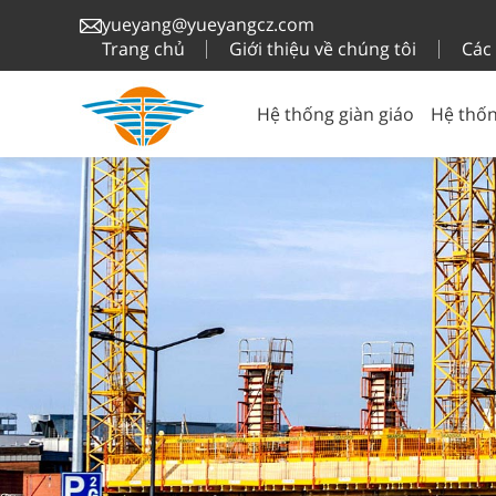
yueyang@yueyangcz.com
Trang chủ
Giới thiệu về chúng tôi
Các
Hệ thống giàn giáo
Hệ thốn