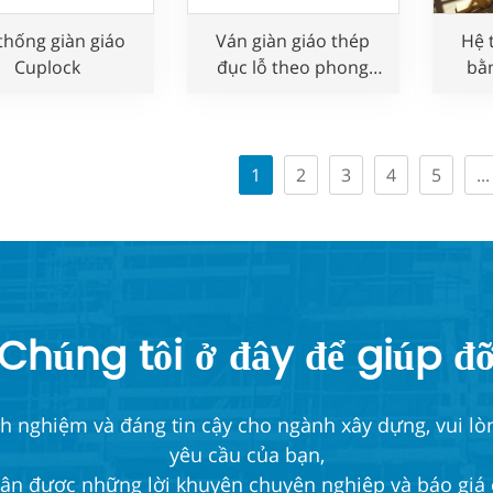
thống giàn giáo
Ván giàn giáo thép
Hệ 
Cuplock
đục lỗ theo phong
bằ
cách Layher dùng
t
trong xây dựng
1
2
3
4
5
...
Chúng tôi ở đây để giúp đ
nghiệm và đáng tin cậy cho ngành xây dựng, vui lòng
yêu cầu của bạn,
ận được những lời khuyên chuyên nghiệp và báo giá 