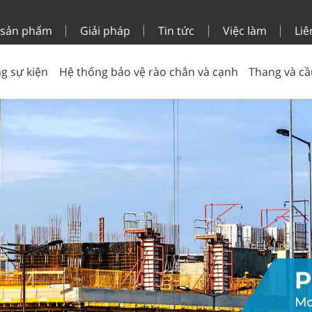
 sản phẩm
Giải pháp
Tin tức
Việc làm
Liê
g sự kiện
Hệ thống bảo vệ rào chắn và cạnh
Thang và cầ