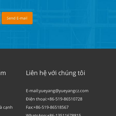
ẩm
Liên hệ với chúng tôi
E-mail:
yueyang@yueyangcz.com
Điện thoại:
+86-519-86510728
và cạnh
Fax:
+86-519-86518567
WhatsApp:
+86-13511678815