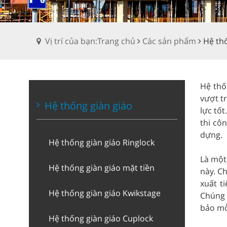
Vị trí của bạn:Trang chủ
Các sản phẩm
Hệ th
Hệ thố
vượt tr
Hệ thống giàn giáo
lực tố
thi cô
dựng.
Hệ thống giàn giáo Ringlock
Là một
Hệ thống giàn giáo mặt tiền
này. Ch
xuất t
Hệ thống giàn giáo Kwikstage
Chúng 
bảo mỗ
Hệ thống giàn giáo Cuplock