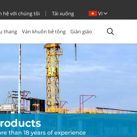
n hệ với chúng tôi
Tải xuống
VI
u thang
Ván khuôn bê tông
Giàn giáo