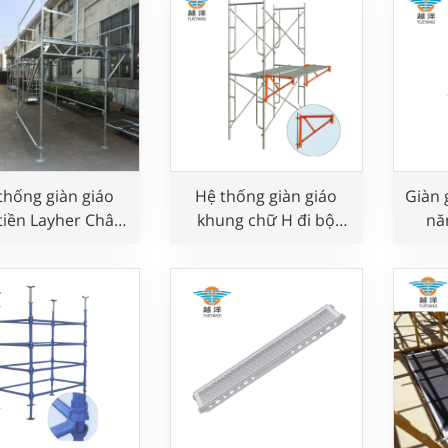
thống giàn giáo
Hệ thống giàn giáo
Giàn 
tiền Layher Châu
khung chữ H đi bộ
nă
ùng cho xây dựng
cho thợ xây