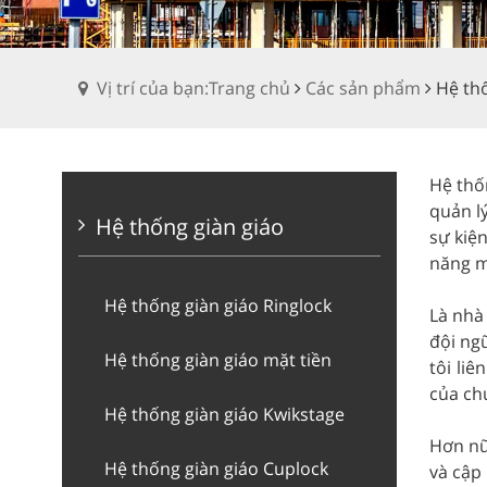
Vị trí của bạn:Trang chủ
Các sản phẩm
Hệ th
Hệ thố
quản l
Hệ thống giàn giáo
sự kiện
năng m
Hệ thống giàn giáo Ringlock
Là nhà
đội ng
Hệ thống giàn giáo mặt tiền
tôi li
của ch
Hệ thống giàn giáo Kwikstage
Hơn nữ
Hệ thống giàn giáo Cuplock
và cập