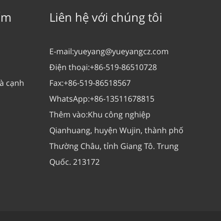
ẩm
Liên hệ với chúng tôi
E-mail:
yueyang@yueyangcz.com
Điện thoại:
+86-519-86510728
và cạnh
Fax:
+86-519-86518567
WhatsApp:
+86-13511678815
Thêm vào:
Khu công nghiệp
Qianhuang, huyện Wujin, thành phố
Thường Châu, tỉnh Giang Tô. Trung
Quốc. 213172