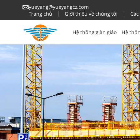
yueyang@yueyangcz.com
Trang chủ
Giới thiệu về chúng tôi
Các
Hệ thống giàn giáo
Hệ thốn