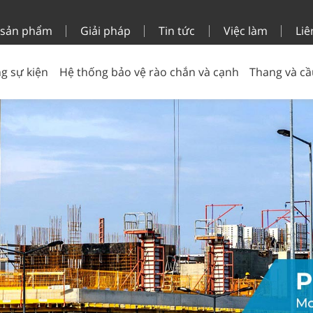
 sản phẩm
Giải pháp
Tin tức
Việc làm
Liê
g sự kiện
Hệ thống bảo vệ rào chắn và cạnh
Thang và cầ