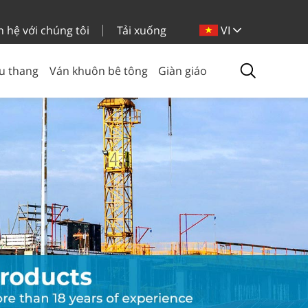
n hệ với chúng tôi
Tải xuống
VI
u thang
Ván khuôn bê tông
Giàn giáo