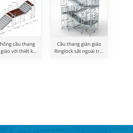
thống cầu thang
Cầu thang giàn giáo
 giáo với thiết kế
Ringlock sắt ngoài trời
 ráp cho sự kiện
cho sân chơi