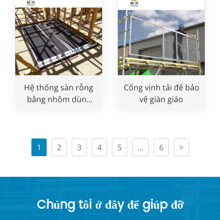
Hệ thống sàn rỗng
Cổng vịnh tải để bảo
bằng nhôm dùng
vệ giàn giáo
trong xây dựng
1
2
3
4
5
...
6
>
Chúng tôi ở đây để giúp đỡ