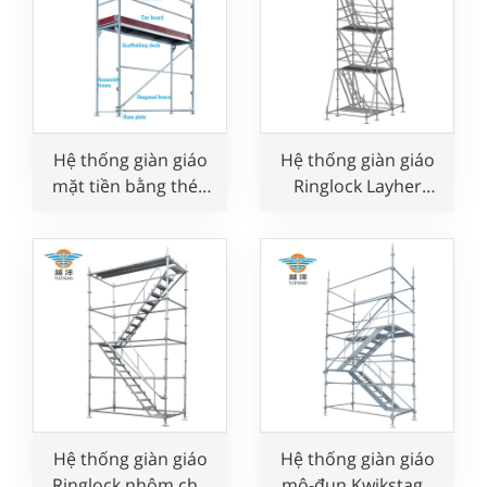
Hệ thống giàn giáo
Hệ thống giàn giáo
mặt tiền bằng thép
Ringlock Layher
mạ kẽm
toàn diện
Hệ thống giàn giáo
Hệ thống giàn giáo
Ringlock nhôm cho
mô-đun Kwikstage