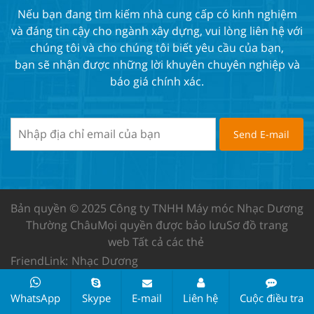
Nếu bạn đang tìm kiếm nhà cung cấp có kinh nghiệm
và đáng tin cậy cho ngành xây dựng, vui lòng liên hệ với
chúng tôi và cho chúng tôi biết yêu cầu của bạn,
bạn sẽ nhận được những lời khuyên chuyên nghiệp và
báo giá chính xác.
Bản quyền © 2025 Công ty TNHH Máy móc Nhạc Dương
Thường Châu
Mọi quyền được bảo lưu
Sơ đồ trang
web
Tất cả các thẻ
FriendLink:
Nhạc Dương
WhatsApp
Skype
E-mail
Liên hệ
Cuộc điều tra