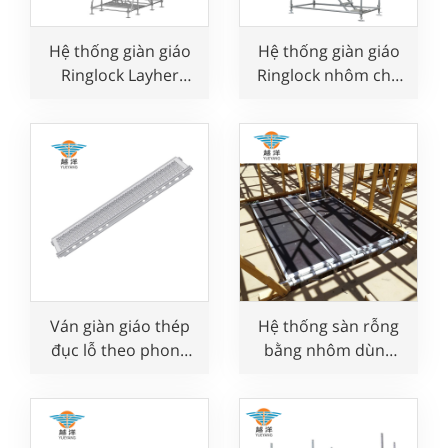
Hệ thống giàn giáo
Hệ thống giàn giáo
Ringlock Layher
Ringlock nhôm cho
toàn diện
công việc trên
không
Ván giàn giáo thép
Hệ thống sàn rỗng
đục lỗ theo phong
bằng nhôm dùng
cách Layher dùng
trong xây dựng
trong xây dựng