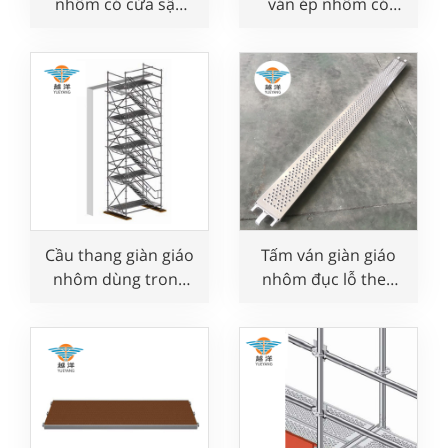
nhôm có cửa sập
ván ép nhôm có
dùng trong xây
thang dùng trong
dựng
xây dựng
Cầu thang giàn giáo
Tấm ván giàn giáo
nhôm dùng trong
nhôm đục lỗ theo
xây dựng
phong cách Layher