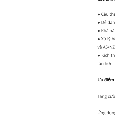
● Cầu th
● Dễ dàng
● Khả năn
● Xử lý 
và AS/NZ 
● Kích t
lớn hơn.
Ưu điểm 
Tăng cườ
Ứng dụng