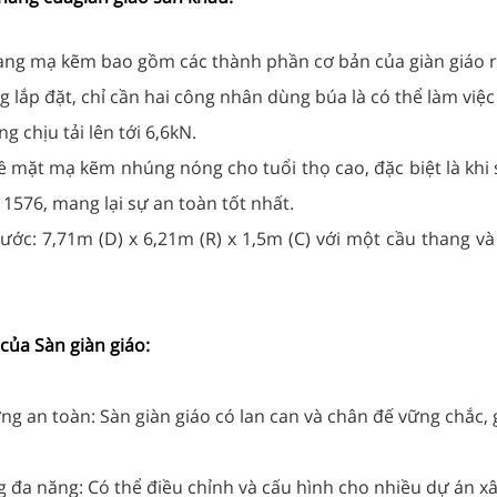
ang mạ kẽm bao gồm các thành phần cơ bản của giàn giáo ri
 lắp đặt, chỉ cần hai công nhân dùng búa là có thể làm việc
g chịu tải lên tới 6,6kN.
bề mặt mạ kẽm nhúng nóng cho tuổi thọ cao, đặc biệt là kh
1576, mang lại sự an toàn tốt nhất.
hước: 7,71m (D) x 6,21m (R) x 1,5m (C) với một cầu thang v
của Sàn giàn giáo:
ng an toàn: Sàn giàn giáo có lan can và chân đế vững chắc, 
 đa năng: Có thể điều chỉnh và cấu hình cho nhiều dự án x