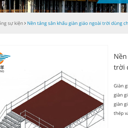
ống sự kiện
Nền tảng sân khấu giàn giáo ngoài trời dùng c
Nền 
trời
Giàn g
giàn g
giàn g
thép v