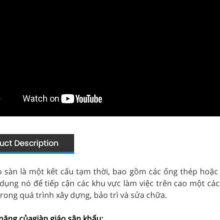
o sàn là một kết cấu tạm thời, bao gồm các ống thép hoặc
dụng nó để tiếp cận các khu vực làm việc trên cao một các
rong quá trình xây dựng, bảo trì và sửa chữa.
 năng của
giàn giáo sân khấu: