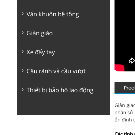
Ván khuôn bê tông
Giàn giáo
Xe đẩy tay
Cầu rãnh và cầu vượt
Thiết bị bảo hộ lao động
Giàn giá
nhân sử 
ổn định t
Các tính