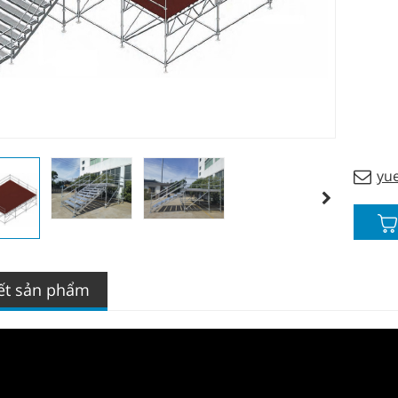
yu
iết sản phẩm