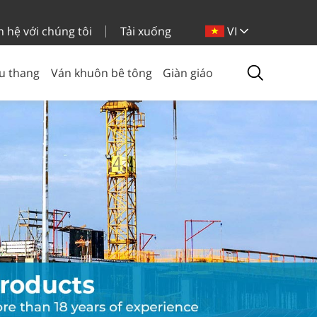
n hệ với chúng tôi
Tải xuống
VI
u thang
Ván khuôn bê tông
Giàn giáo