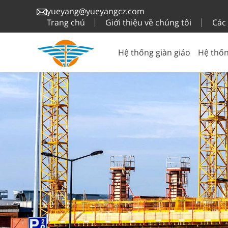
yueyang@yueyangcz.com
Trang chủ
Giới thiệu về chúng tôi
Các
Hệ thống giàn giáo
Hệ thốn