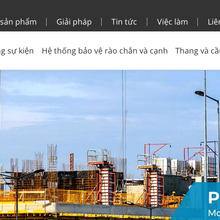
 sản phẩm
Giải pháp
Tin tức
Việc làm
Liê
g sự kiện
Hệ thống bảo vệ rào chắn và cạnh
Thang và cầ