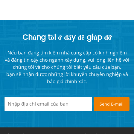
Chúng tôi ở đây để giúp đỡ
Nếu bạn đang tìm kiếm nhà cung cấp có kinh nghiệm
và đáng tin cậy cho ngành xây dựng, vui lòng liên hệ với
chúng tôi và cho chúng tôi biết yêu cầu của bạn,
bạn sẽ nhận được những lời khuyên chuyên nghiệp và
báo giá chính xác.