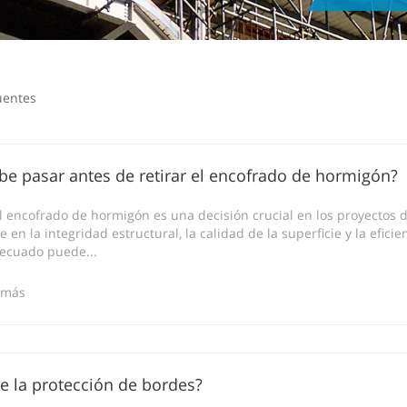
uentes
e pasar antes de retirar el encofrado de hormigón?
l encofrado de hormigón es una decisión crucial en los proyectos d
 en la integridad estructural, la calidad de la superficie y la eficie
decuado puede...
 más
e la protección de bordes?