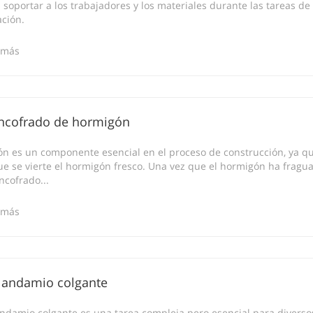
soportar a los trabajadores y los materiales durante las tareas de
ción.
 más
encofrado de hormigón
ón es un componente esencial en el proceso de construcción, ya q
e se vierte el hormigón fresco. Una vez que el hormigón ha fragu
ncofrado...
 más
 andamio colgante
ndamio colgante es una tarea compleja pero esencial para diverso