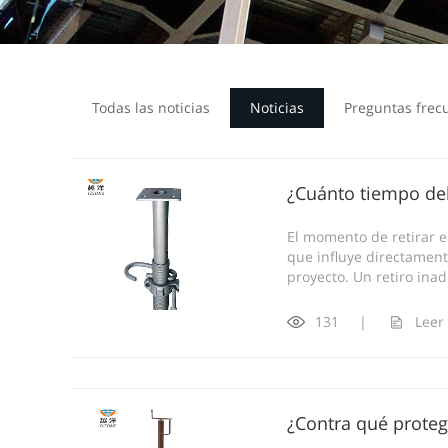
Todas las noticias
Noticias
Preguntas frec
¿Cuánto tiempo deb
El momento de retirar e
que influye directamente
proyecto. Un retiro ina
131
|
Leer
¿Contra qué proteg