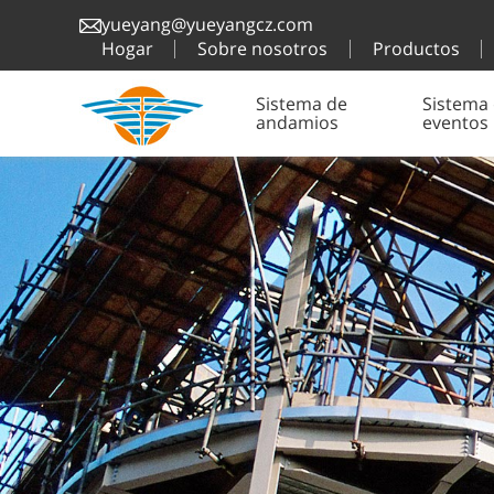
yueyang@yueyangcz.com
Hogar
Sobre nosotros
Productos
Sistema de
Sistema
andamios
eventos