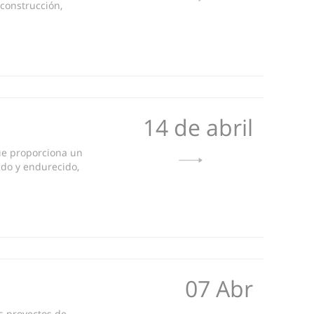
 construcción,
14 de abril
ue proporciona un
ado y endurecido,
07 Abr
s proyectos de