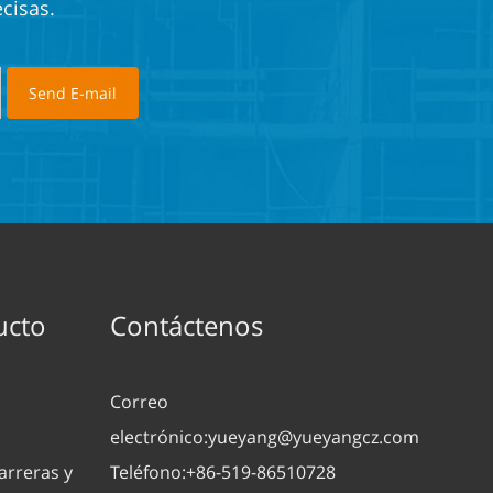
cisas.
ucto
Contáctenos
Correo
electrónico:
yueyang@yueyangcz.com
arreras y
Teléfono:
+86-519-86510728