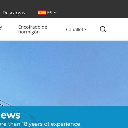
Descargas
ES
y
Encofrado de
Caballete
hormigón