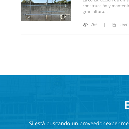
construcción y mantenim
gran altura...
766
|
Leer
Si está buscando un proveedor experiment