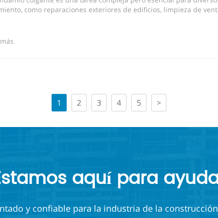
iento, como reparaciones exteriores de edificios, limpieza de vent
 más
1
2
3
4
5
>
Estamos aquí para ayuda
ado y confiable para la industria de la construcción