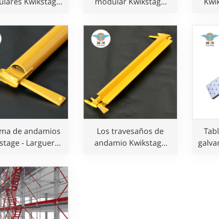
lares Kwikstage
modular Kwikstage
Kwi
ra un trabajo
que cumple con la
seguro
norma australiana
para obras de
construcción.
ema de andamios
Los travesaños de
Tab
stage - Larguero
andamio Kwikstage
galva
horizontal
cumplen con la
que
norma BS1139 para
nor
obras de
construcción.
c