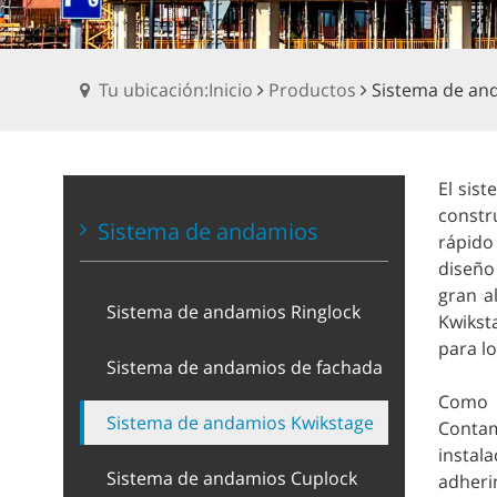
Tu ubicación:Inicio
Productos
Sistema de an
El sis
constr
Sistema de andamios
rápido
diseño
gran a
Sistema de andamios Ringlock
Kwikst
para l
Sistema de andamios de fachada
Como f
Sistema de andamios Kwikstage
Contam
instal
Sistema de andamios Cuplock
adheri