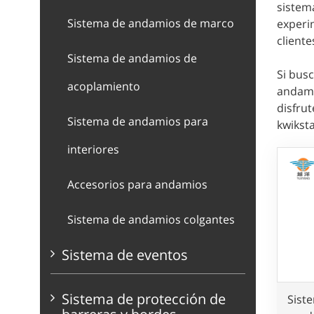
sistem
Sistema de andamios de marco
experi
cliente
Sistema de andamios de
Si bus
acoplamiento
andami
disfru
Sistema de andamios para
kwikst
interiores
Accesorios para andamios
Sistema de andamios colgantes
Sistema de eventos
Sistema de protección de
Sist