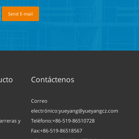
ucto
Contáctenos
Correo
electrónico:
yueyang@yueyangcz.com
arreras y
Teléfono:
+86-519-86510728
Fax:
+86-519-86518567