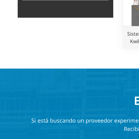
Sist
Kwi
gal
de fá
au
c
Si está buscando un proveedor experiment
Recib