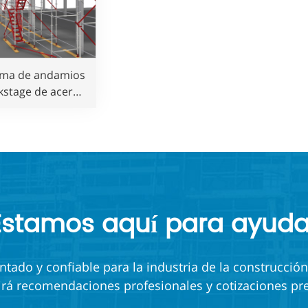
ema de andamios
kstage de acero
vanizado directo
brica que cumple
con la norma
straliana para
obras de
onstrucción.
Estamos aquí para ayuda
ado y confiable para la industria de la construcción
irá recomendaciones profesionales y cotizaciones pre