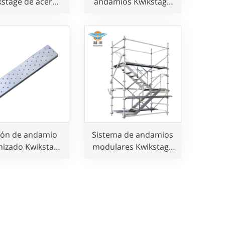
kstage de acero
andamios Kwikstage
galvanizado
cumple con la norma
australiana para
obras de
construcción.
lón de andamio
Sistema de andamios
nizado Kwikstage
modulares Kwikstage
 cumple con la
de aluminio para
ma BS1139 para
obras de
obras de
construcción
onstrucción.