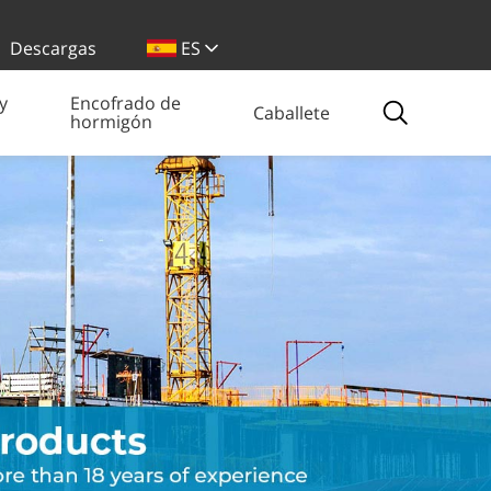
Descargas
ES
y
Encofrado de
Caballete
hormigón