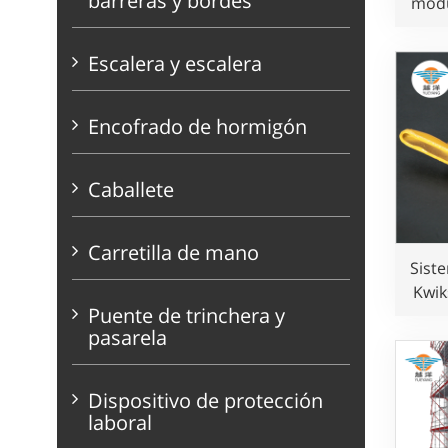
barreras y bordes
modu
pa
Escalera y escalera
Encofrado de hormigón
Caballete
Carretilla de mano
Sist
Kwik
Puente de trinchera y
pasarela
Dispositivo de protección
laboral