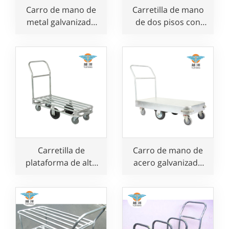
Carro de mano de
Carretilla de mano
metal galvanizado
de dos pisos con
con 2 ruedas para el
plataforma
transporte de
resistente y 6
mercancías en la
ruedas para
construcción
comercios y
almacenes
Carretilla de
Carro de mano de
plataforma de alta
acero galvanizado
resistencia con 6
para uso en lugares
ruedas para uso en
comerciales y
sitios comerciales y
almacenes.
almacenes