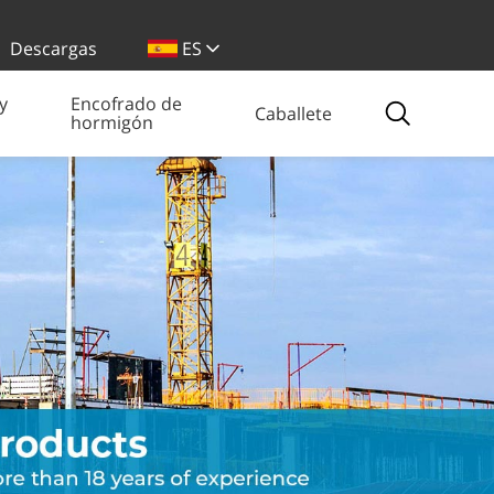
Descargas
ES
y
Encofrado de
Caballete
hormigón