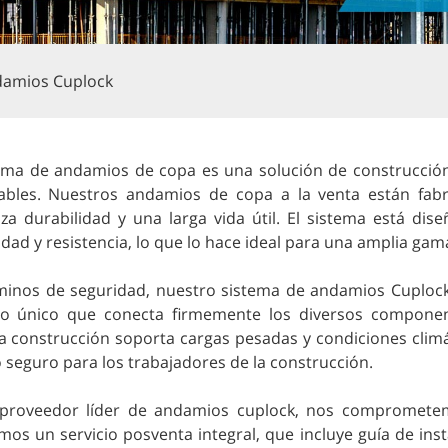
damios Cuplock
tema de andamios de copa es una solución de construcción
lables. Nuestros andamios de copa a la venta están fabr
iza durabilidad y una larga vida útil. El sistema está di
idad y resistencia, lo que lo hace ideal para una amplia ga
minos de seguridad, nuestro sistema de andamios Cuploc
o único que conecta firmemente los diversos component
a construcción soporta cargas pesadas y condiciones clim
 seguro para los trabajadores de la construcción.
roveedor líder de andamios cuplock, nos comprometemos
mos un servicio posventa integral, que incluye guía de in