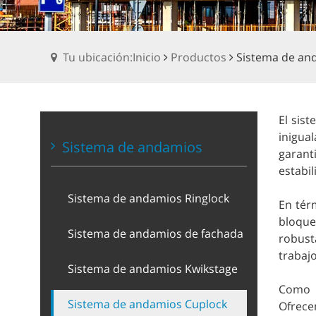
Tu ubicación:Inicio
Productos
Sistema de an
El sis
inigua
Sistema de andamios
garant
estabil
Sistema de andamios Ringlock
En tér
bloque
Sistema de andamios de fachada
robust
trabajo
Sistema de andamios Kwikstage
Como p
Sistema de andamios Cuplock
Ofrece