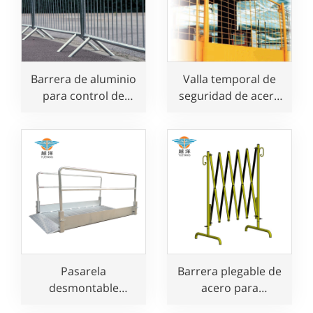
Barrera de aluminio
Valla temporal de
para control de
seguridad de acero
multitudes en venta
galvanizado para
protección de
bordes
Pasarela
Barrera plegable de
desmontable
acero para
portátil de aluminio
seguridad vial