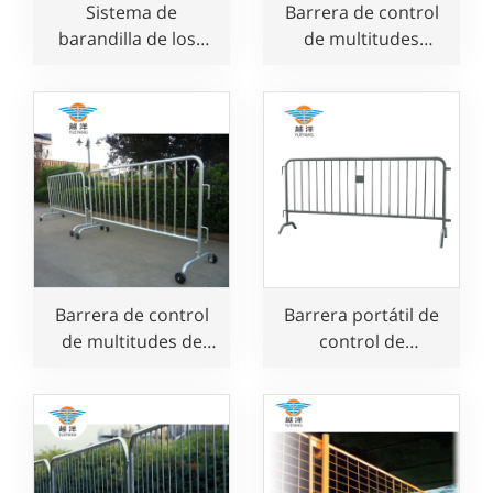
Sistema de
Barrera de control
barandilla de losa
de multitudes
para protección de
portátil y expandible
bordes con
de acero para la
abrazadera de riel
seguridad vial
de seguridad
Barrera de control
Barrera portátil de
de multitudes de
control de
acero galvanizado
multitudes para
para eventos
usos múltiples