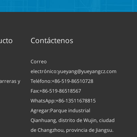
ucto
Contáctenos
Correo
electrónico:
yueyang@yueyangcz.com
arreras y
Teléfono:
+86-519-86510728
Fax:
+86-519-86518567
WhatsApp:
+86-13511678815
Agregar:
Parque industrial
Qianhuang, distrito de Wujin, ciudad
de Changzhou, provincia de Jiangsu.