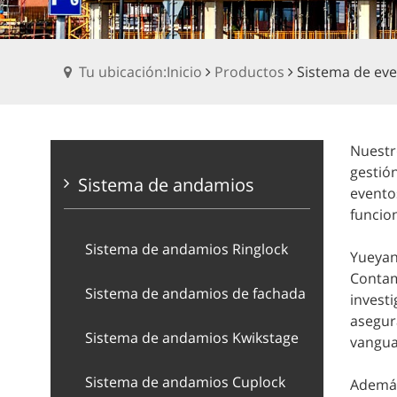
Tu ubicación:Inicio
Productos
Sistema de ev
Nuestr
gestión
Sistema de andamios
eventos
funcio
Sistema de andamios Ringlock
Yueyan
Contam
Sistema de andamios de fachada
invest
asegur
Sistema de andamios Kwikstage
vangua
Sistema de andamios Cuplock
Además