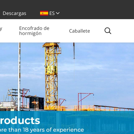
Descargas
ES
y
Encofrado de
Caballete
hormigón