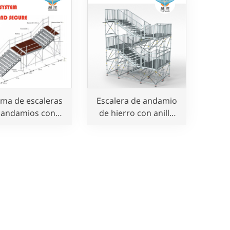
ema de escaleras
Escalera de andamio
 andamios con
de hierro con anilla
ño de ensamblaje
para exteriores para
para eventos
parque infantil