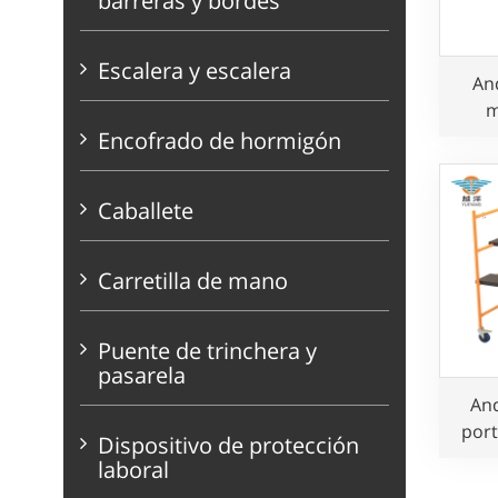
barreras y bordes
Escalera y escalera
An
m
a
Encofrado de hormigón
Caballete
Carretilla de mano
Puente de trinchera y
pasarela
An
port
Dispositivo de protección
uso 
laboral