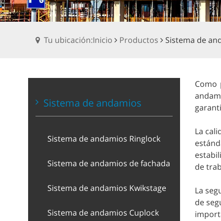
Tu ubicación:Inicio
Productos
Sistema de and
Como p
andami
Sistema de andamios
garanti
La cal
Sistema de andamios Ringlock
estánd
estabi
Sistema de andamios de fachada
de trab
Sistema de andamios Kwikstage
La seg
de seg
Sistema de andamios Cuplock
import