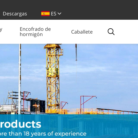
Descargas
ES
y
Encofrado de
Caballete
hormigón