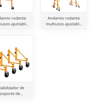
damio rodante
Andamio rodante
iusos ajustable
multiusos ajustable
e 1,8 m para
de 3,6 m (12 pies) en
construcción
venta
tabilizador de
soporte de
abilizador para
damio rodante