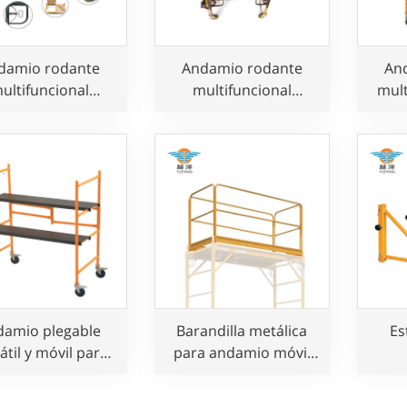
damio rodante
Andamio rodante
An
ultifuncional
multifuncional
mult
justable para
ajustable de alta
d
panadería
resistencia para uso
en construcción.
damio plegable
Barandilla metálica
Es
átil y móvil para
para andamio móvil
de constructores
rodante Baker
est
an