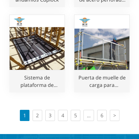
estilo Layher para
construcción
Sistema de
Puerta de muelle de
plataforma de
carga para
aluminio para pisos
protección de
huecos para uso en
andamios
construcción
1
2
3
4
5
...
6
>