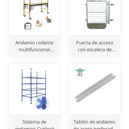
Andamio rodante
Puerta de acceso
multifuncional
con escalera de
ajustable para
cierre automático
panadería
Sistema de
Tablón de andamio
andamios Cuplock
de acero perforado