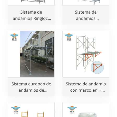
Sistema de
Sistema de
andamios Ringlock
andamios
de aluminio para
modulares
trabajos aéreos
Kwikstage para un
trabajo seguro
Sistema europeo de
Sistema de andamio
andamios de
con marco en H
fachada Layher para
para construcción
construcción