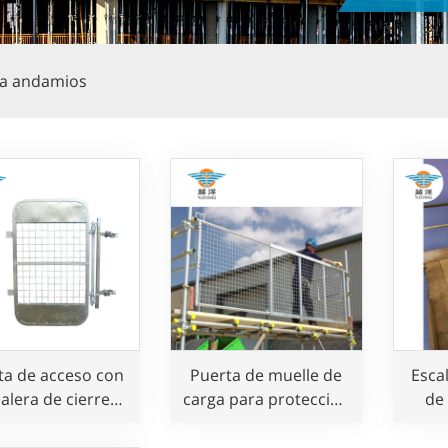
ra andamios
ta de acceso con
Puerta de muelle de
Esca
alera de cierre
carga para protección
de
automático
de andamios
mont
c