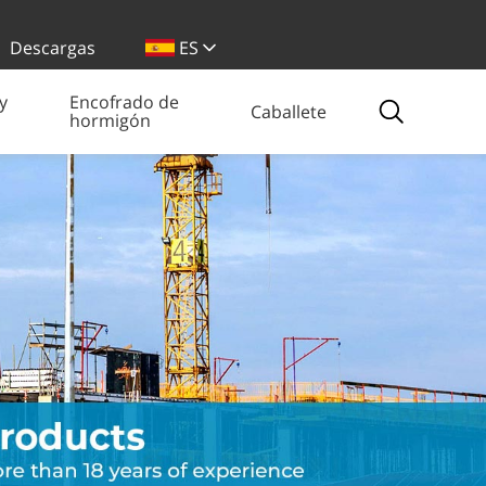
Descargas
ES
y
Encofrado de
Caballete
hormigón