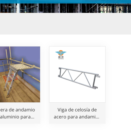
lera de andamio
Viga de celosía de
 aluminio para
acero para andamios
ar y desmontar
de construcción
on seguridad.