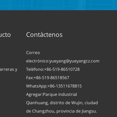
ucto
Contáctenos
Correo
electrónico:
yueyang@yueyangcz.com
arreras y
Teléfono:
+86-519-86510728
Fax:
+86-519-86518567
WhatsApp:
+86-13511678815
Agregar:
Parque industrial
Qianhuang, distrito de Wujin, ciudad
de Changzhou, provincia de Jiangsu.