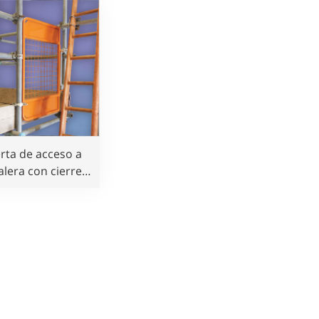
rta de acceso a
alera con cierre
tomático para
rotección de
andamios