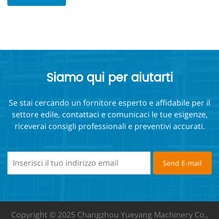
Siamo qui per aiutarti
Se stai cercando un fornitore esperto e affidabile per il
settore edile, contattaci e comunicaci le tue esigenze,
riceverai consigli professionali e preventivi accurati.
Copyright © 2025 Changzhou Yueyang Machinery Co.,