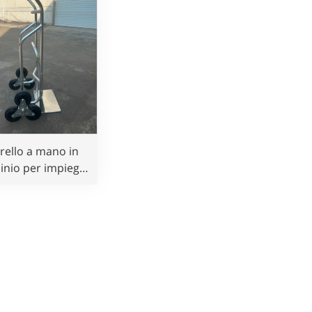
rello a mano in
inio per impieghi
osi per salire le
scale