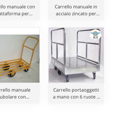
ello manuale con
Carrello manuale in
attaforma per
acciaio zincato per
ghi gravosi con 6
l'uso in siti
 per l'uso in siti
commerciali e
ommerciali e
magazzini
magazzini
rrello manuale
Carrello portaoggetti
tubolare con
a mano con 6 ruote a
attaforma per
prezzo competitivo
chi pesanti con 6
uote a prezzo
competitivo