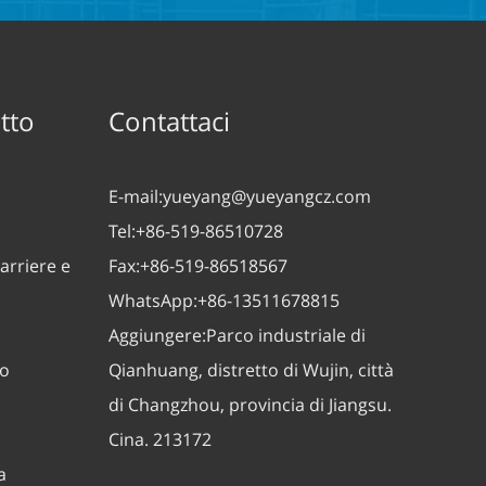
tto
Contattaci
E-mail:
yueyang@yueyangcz.com
Tel:
+86-519-86510728
arriere e
Fax:
+86-519-86518567
WhatsApp:
+86-13511678815
Aggiungere:
Parco industriale di
zo
Qianhuang, distretto di Wujin, città
di Changzhou, provincia di Jiangsu.
Cina. 213172
a