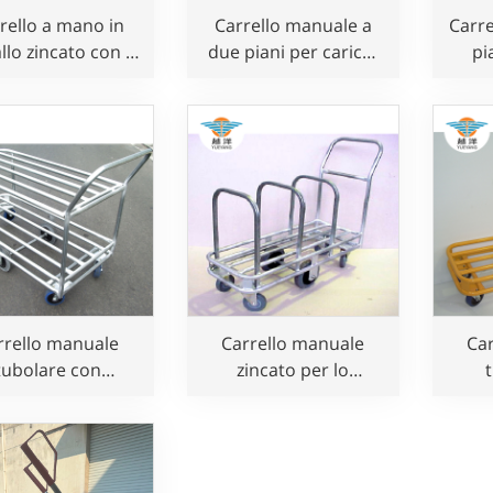
rello a mano in
Carrello manuale a
Carr
llo zincato con 2
due piani per carichi
pi
ruote per la
pesanti con 6 ruote
impie
imentazione di
per siti commerciali e
ruote
rci in edilizia
magazzini
c
rrello manuale
Carrello manuale
Ca
tubolare con
zincato per lo
attaforma per
stoccaggio del
pi
chi pesanti con 6
cartone
cari
ruote
r