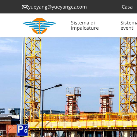
Casa
yueyang@yueyangcz.com
Sistema di
Sistem
impalcature
eventi