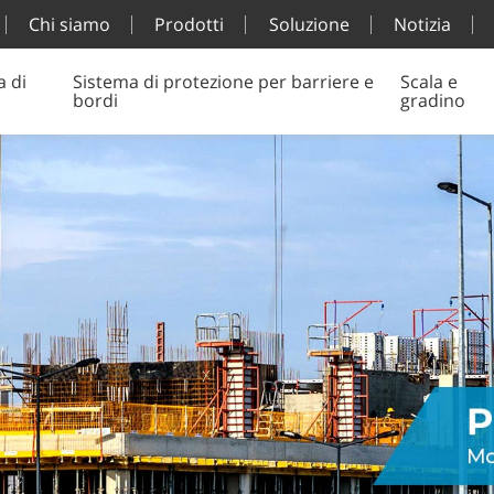
Chi siamo
Prodotti
Soluzione
Notizia
a di
Sistema di protezione per barriere e
Scala e
bordi
gradino