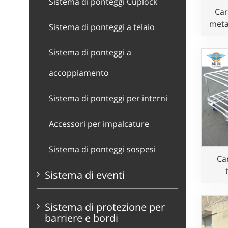
Sistema di ponteggi Cuplock
Car
meta
Sistema di ponteggi a telaio
mov
Sistema di ponteggi a
me
accoppiamento
Sistema di ponteggi per interni
Accessori per impalcature
Sistema di ponteggi sospesi
Ca
Sistema di eventi
pi
cari
Sistema di protezione per
barriere e bordi