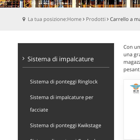
La tua posizione:Home
Prodotti
Carrello a 
Con una
una gra
Sistema di impalcature
magazzi
pesanti
Sistema di ponteggi Ringlock
Sistema di impalcature per
facciate
Sistema di ponteggi Kwikstage