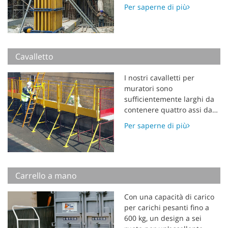
utilizzato tipicamente nella
Per saperne di più
realizzazione di solai di
grandi dimensioni. I banchi
possono essere spostati
orizzontalmente e
verticalmente senza essere
Cavalletto
smontati, il che rappresenta
una soluzione economica
I nostri cavalletti per
ed efficiente per la
muratori sono
realizzazione di solai in
sufficientemente larghi da
cantiere.
contenere quattro assi da
ponteggio standard o
Per saperne di più
impalcature leggere,
creando una piattaforma di
lavoro sicura per muratori,
stuccatori e decoratori. Il
carico di lavoro sicuro è fino
Carrello a mano
a 800 kg. I nostri cavalletti
sono disponibili in diverse
Con una capacità di carico
dimensioni e regolabili in
per carichi pesanti fino a
diverse altezze, e sono
600 kg, un design a sei
pieghevoli per un facile